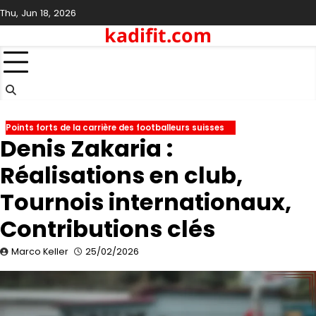
Skip
Thu, Jun 18, 2026
to
kadifit.com
content
Points forts de la carrière des footballeurs suisses
Denis Zakaria :
Réalisations en club,
Tournois internationaux,
Contributions clés
Marco Keller
25/02/2026