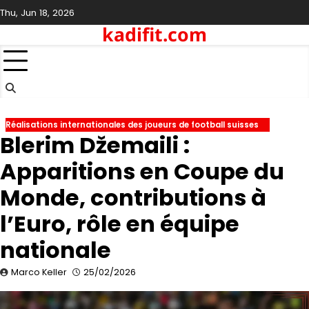
Skip
Thu, Jun 18, 2026
to
kadifit.com
content
Réalisations internationales des joueurs de football suisses
Blerim Džemaili :
Apparitions en Coupe du
Monde, contributions à
l’Euro, rôle en équipe
nationale
Marco Keller
25/02/2026