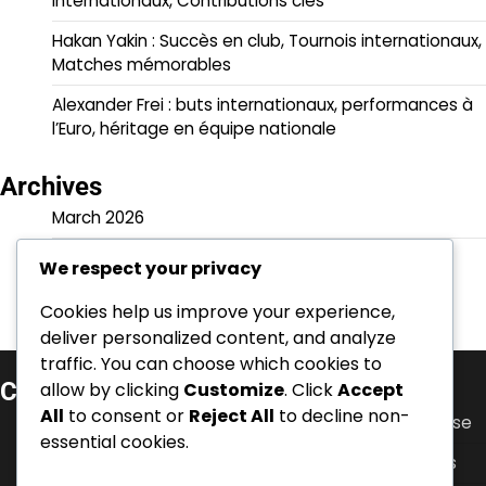
internationaux, Contributions clés
Hakan Yakin : Succès en club, Tournois internationaux,
Matches mémorables
Alexander Frei : buts internationaux, performances à
l’Euro, héritage en équipe nationale
Archives
March 2026
February 2026
We respect your privacy
Cookies help us improve your experience,
deliver personalized content, and analyze
traffic. You can choose which cookies to
Catégories
allow by clicking
Customize
. Click
Accept
All
to consent or
Reject All
to decline non-
Biographies des joueurs des stars du football suisse
essential cookies.
Points forts de la carrière des footballeurs suisses