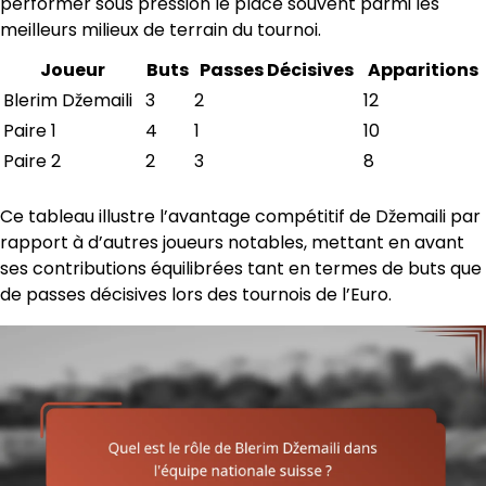
performer sous pression le place souvent parmi les
meilleurs milieux de terrain du tournoi.
Joueur
Buts
Passes Décisives
Apparitions
Blerim Džemaili
3
2
12
Paire 1
4
1
10
Paire 2
2
3
8
Ce tableau illustre l’avantage compétitif de Džemaili par
rapport à d’autres joueurs notables, mettant en avant
ses contributions équilibrées tant en termes de buts que
de passes décisives lors des tournois de l’Euro.