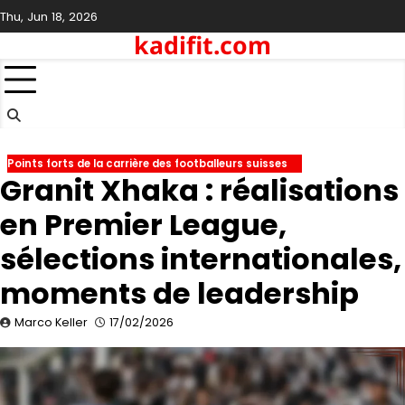
Skip
Thu, Jun 18, 2026
to
kadifit.com
content
Points forts de la carrière des footballeurs suisses
Granit Xhaka : réalisations
en Premier League,
sélections internationales,
moments de leadership
Marco Keller
17/02/2026