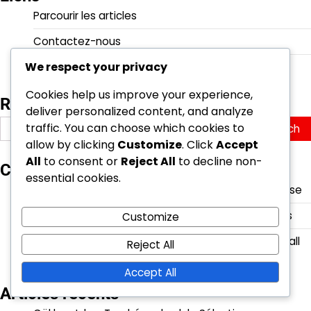
Parcourir les articles
Contactez-nous
We respect your privacy
Notre histoire
Cookies help us improve your experience,
Recherche
deliver personalized content, and analyze
Search
traffic. You can choose which cookies to
for:
allow by clicking
Customize
. Click
Accept
All
to consent or
Reject All
to decline non-
Catégories
essential cookies.
Biographies des joueurs des stars du football suisse
Points forts de la carrière des footballeurs suisses
Customize
Réalisations internationales des joueurs de football
Reject All
suisses
Accept All
Articles récents